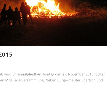
2015
ab wird Ehrenmitglied! Am Freitag den 27. November 2015 folgten
ichen Mitgliederversammlung. Neben Bürgermeister Ebertsch und…