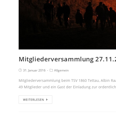
Mitgliederversammlung 27.11.
31. Januar 2016
Allgemein
Mitgliederversammlung beim TSV 1860 Tettau, Albin Ra
49 Mitglieder und ein Gast der Einladung zur ordentl
WEITERLESEN