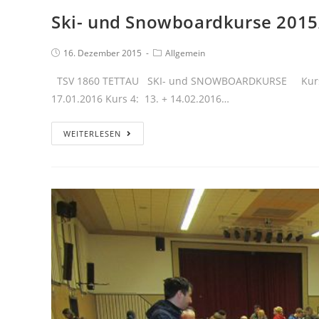
Ski- und Snowboardkurse 2015
16. Dezember 2015
Allgemein
TSV 1860 TETTAU SKI- und SNOWBOARDKURSE Kurs 1: 26
17.01.2016 Kurs 4: 13. + 14.02.2016…
WEITERLESEN