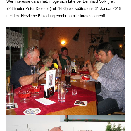
Wer Interesse daran hat, möge sich bitte bei Bernhard Volk (Tel.
7236) oder Peter Dressel (Tel. 1673) bis spätestens
3
1.Januar 2016
melden. Herzliche Einladung ergeht an alle Interessierten!!