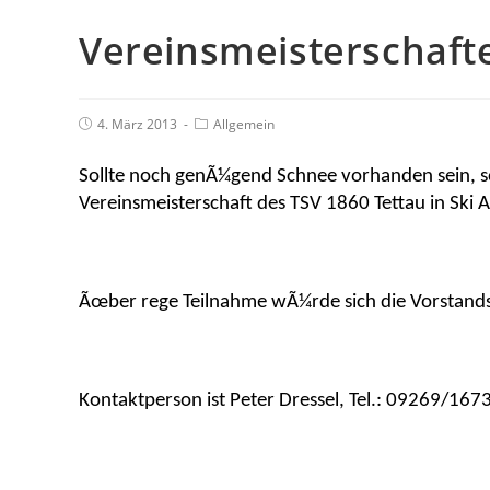
Vereinsmeisterschafte
4. März 2013
Allgemein
Sollte noch genÃ¼gend Schnee vorhanden sein, s
Vereinsmeisterschaft des TSV 1860 Tettau in Ski Al
Ãœber rege Teilnahme wÃ¼rde sich die Vorstands
Kontaktperson ist Peter Dressel, Tel.: 09269/167