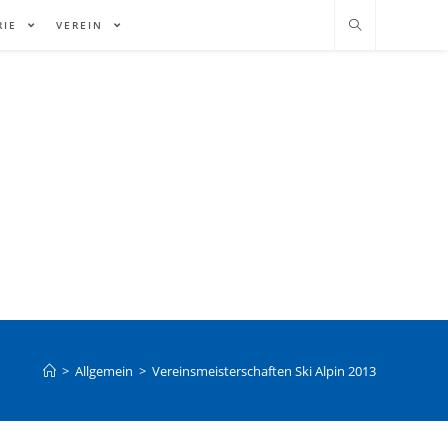
RIE
VEREIN
>
Allgemein
>
Vereinsmeisterschaften Ski Alpin 2013