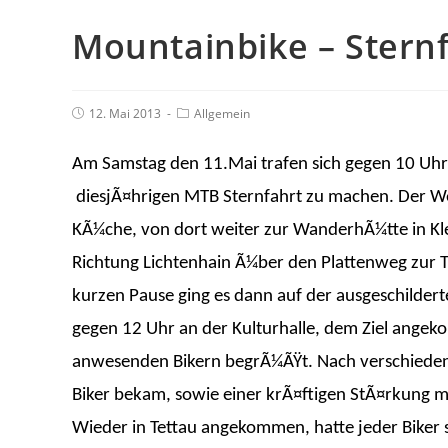
Mountainbike – Stern
12. Mai 2013
Allgemein
Am Samstag den 11.Mai trafen sich gegen 10 Uhr 
diesjÃ¤hrigen MTB Sternfahrt zu machen. Der Weg
KÃ¼che, von dort weiter zur WanderhÃ¼tte in Kl
Richtung Lichtenhain Ã¼ber den Plattenweg zur 
kurzen Pause ging es dann auf der ausgeschilder
gegen 12 Uhr an der Kulturhalle, dem Ziel ange
anwesenden Bikern begrÃ¼ÃŸt. Nach verschieden
Biker bekam, sowie einer krÃ¤ftigen StÃ¤rkung 
Wieder in Tettau angekommen, hatte jeder Biker