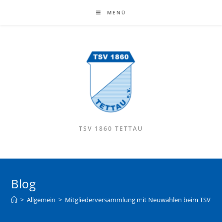
MENÜ
TSV 1860 TETTAU
Blog
>
Allgemein
>
Mitgliederversammlung mit Neuwahlen beim TSV 186