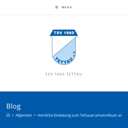
MENÜ
TSV 1860 TETTAU
Blog
>
Allgemein
>
Herzliche Einladung zum Tettauer Johannifeuer am 23