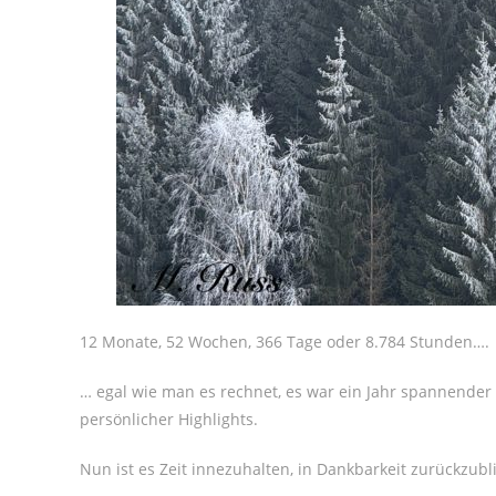
12 Monate, 52 Wochen, 366 Tage oder 8.784 Stunden….
… egal wie man es rechnet, es war ein Jahr spannende
persönlicher Highlights.
Nun ist es Zeit innezuhalten, in Dankbarkeit zurückzubli